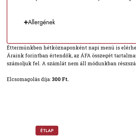
Allergének
Éttermünkben hétköznaponként napi menü is elérhe
Áraink forintban értendők, az ÁFA összegét tartalmaz
számoljuk fel. A számlát nem áll módunkban részszá
Elcsomagolás díja:
300 Ft.
ÉTLAP