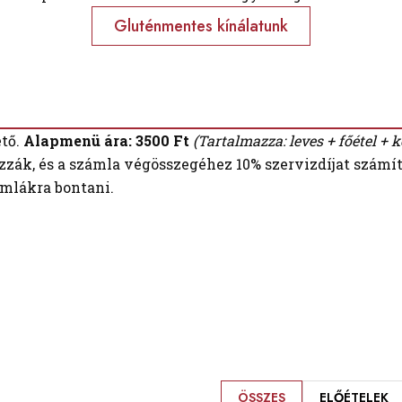
Gluténmentes kínálatunk
tő.
Alapmenü ára: 3500 Ft
(Tartalmazza: leves + főétel + k
zák, és a számla végösszegéhez 10% szervizdíjat számítu
mlákra bontani.
ÖSSZES
ELŐÉTELEK