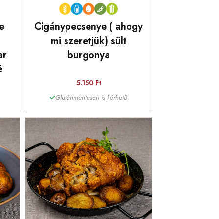
e
Cigánypecsenye ( ahogy
mi szeretjük) sült
ar
burgonya
é
5.150 Ft
Gluténmentesen is kérhető