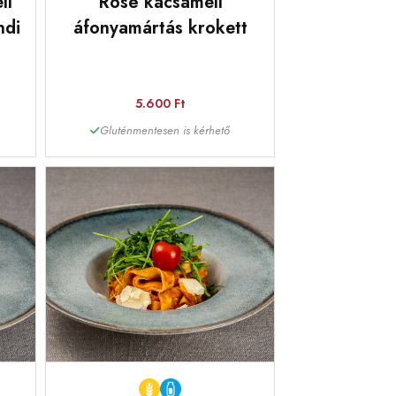
ll
Rosé kacsamell
ndi
áfonyamártás krokett
5.600 Ft
Gluténmentesen is kérhető