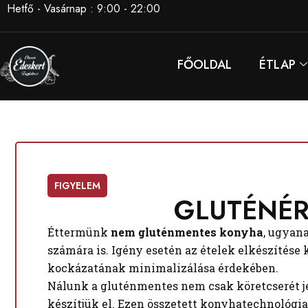
Hetfő - Vasárnap : 9:00 - 22:00
FŐOLDAL
ÉTLAP
FIGYELEM
GLUTÉNÉR
Étter­münk
nem gluténmentes konyha
, ugyan
számára is. Igény esetén az ételek elkészítése
kockázatának minimalizálása érdekében.
Nálunk a gluténmentes nem csak köretcserét jel
készítjük el. Ezen összetett konyhatechnológia