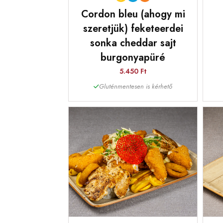
Cordon bleu (ahogy mi
szeretjük) feketeerdei
sonka cheddar sajt
burgonyapüré
5.450 Ft
Gluténmentesen is kérhető