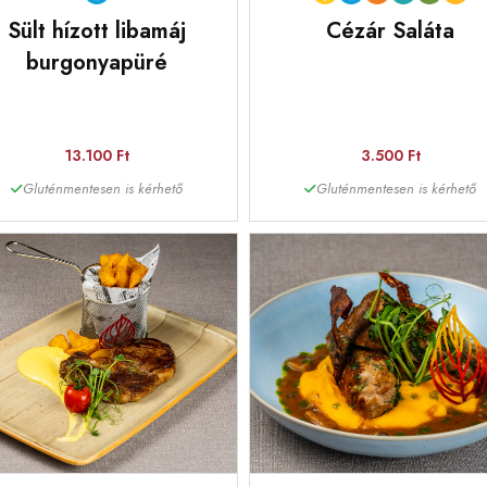
Sült hízott libamáj
Cézár Saláta
burgonyapüré
13.100 Ft
3.500 Ft
Gluténmentesen is kérhető
Gluténmentesen is kérhető