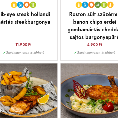
ib-eye steak hollandi
Roston sült szűzérm
ártás steakburgonya
banon chips erdei
gombamártás chedd
sajtos burgonyapür
11.900 Ft
5.900 Ft
Gluténmentesen is kérhető
Gluténmentesen is kérhető