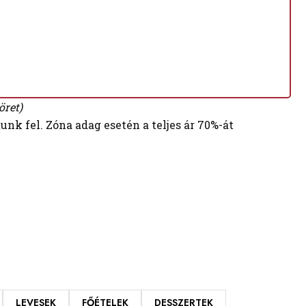
öret)
nk fel. Zóna adag esetén a teljes ár 70%-át
LEVESEK
FŐÉTELEK
DESSZERTEK