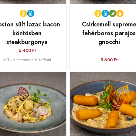
ston sült lazac bacon
Csirkemell suprem
köntösben
fehérboros parajos
steakburgonya
gnocchi
6.400 Ft
5.600 Ft
Gluténmentesen is kérhető