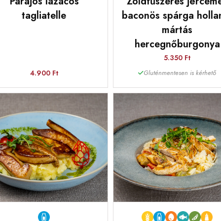
Parajos lazacos
Zöldfűszeres jérceme
tagliatelle
baconös spárga holla
mártás
hercegnőburgonya
5.350 Ft
4.900 Ft
Gluténmentesen is kérhető