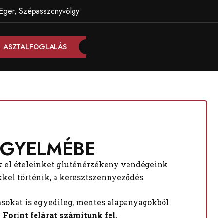
Eger, Szépasszonyvölgy
ASZTALFOGLALÁS
IGYELMÉBE
ük el ételeinket gluténérzékeny vendégeink
ökkel történik, a keresztszennyeződés
tásokat is egyedileg, mentes alapanyagokból
 Forint felárat számítunk fel.