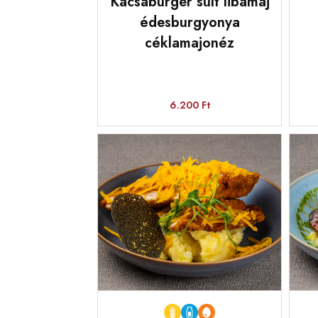
Kacsaburger sült libamáj
édesburgyonya
céklamajonéz
6.200 Ft