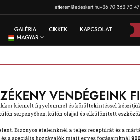
etterem@edeskert.hu
+36 70 363 70 47
GALÉRIA
CIKKEK
KAPCSOLAT
MAGYAR
ZÉKENY VENDÉGEINK F
akkor kiemelt figyelemmel és körültekintéssel készítj
 külön serpenyőben, külön olajjal és elkülönített eszköz
ent. Bizonyos ételeinknél a teljes receptúrát és a már
 és a speciális hozzávalók miatt egyes fogásainknál
900