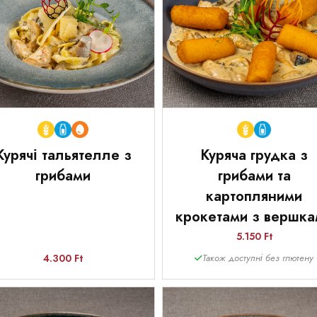
Курячі тальятелле з
Куряча грудка з
грибами
грибами та
картопляними
крокетами з вершка
5.150 Ft
4.300 Ft
Також доступні без глютену