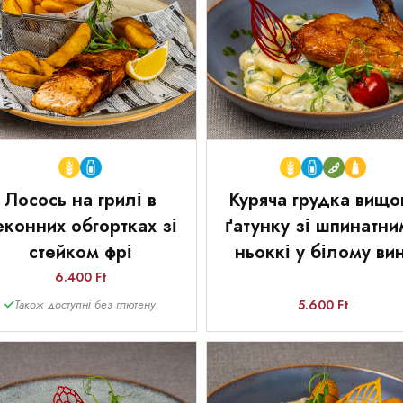
Лосось на грилі в
Куряча грудка вищо
еконних обгортках зі
ґатунку зі шпинатни
стейком фрі
ньоккі у білому вин
6.400 Ft
5.600 Ft
Також доступні без глютену