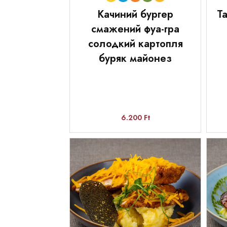
Качиний бургер
Т
смажений фуа-гра
солодкий картопля
буряк майонез
6.200 Ft