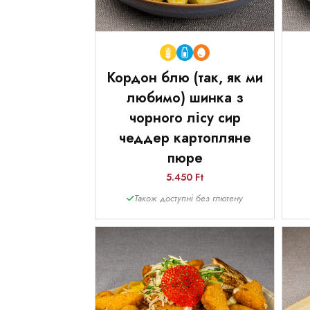
Кордон блю (так, як ми
любимо) шинка з
чорного лісу сир
чеддер картопляне
пюре
5.450 Ft
Також доступні без глютену