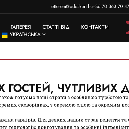
etterem@edeskert.hu
+36 70 363 70 4
ГАЛЕРЕЯ
СТАТТІ ВІД
КОНТАКТИ
УКРАЇНСЬКА
 ГОСТЕЙ, ЧУТЛИВИХ 
 також готуємо наші страви з особливою турботою т
кремих сковорідках, з окремою олією та окремим по
заміна гарнірів. Для деяких наших страв рецепти та
дну технологію приготування та особливі інгредіє