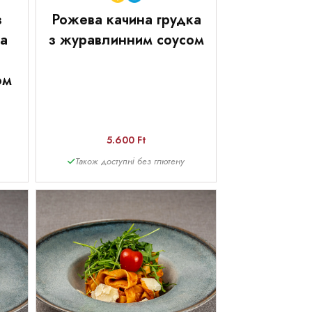
з
Рожева качина грудка
та
з журавлинним соусом
ом
5.600 Ft
Також доступні без глютену