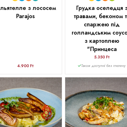
альятелле з лососем
Грудка оселедця 
Parajos
травами, беконом 
спаржею під
голландським соус
з картоплею
"Принцеса
5.350 Ft
4.900 Ft
Також доступні без глютену