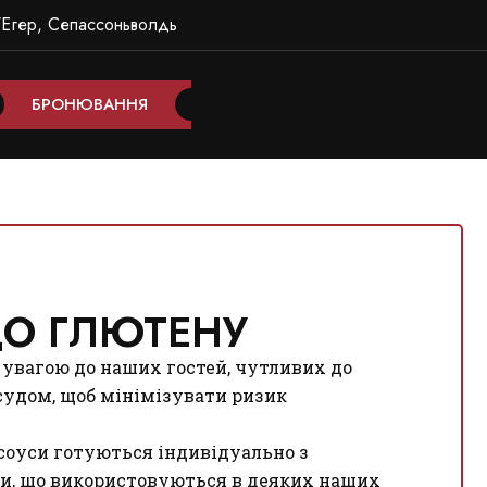
7
Егер, Сепассоньволдь
БРОНЮВАННЯ
ДО ГЛЮТЕНУ
а увагою до наших гостей, чутливих до
судом, щоб мінімізувати ризик
 соуси готуються індивідуально з
нти, що використовуються в деяких наших