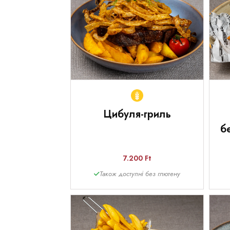
Цибуля-гриль
б
7.200 Ft
Також доступні без глютену