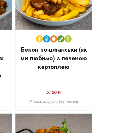
Бекон по-циганськи (як
ві
ми любимо) з печеною
картоплею
з
5.150 Ft
Також доступні без глютену