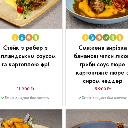
Стейк з ребер з
Смажена вирізка
олландським соусом
бананові чіпси лісо
та картоплею фрі
гриби соус пюре
картопляне пюре 
сиром чеддер
11.900 Ft
5.900 Ft
Також доступні без глютену
Також доступні без глютену