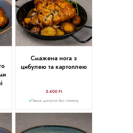
Смажена нога з
го
цибулею та картоплею
ми
і
5.400 Ft
Також доступні без глютену