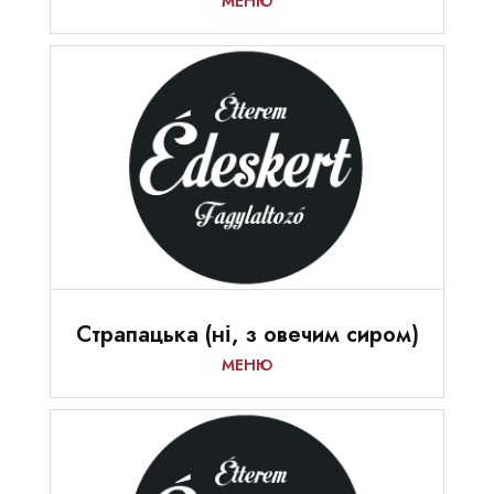
МЕНЮ
Страпацька (ні, з овечим сиром)
МЕНЮ