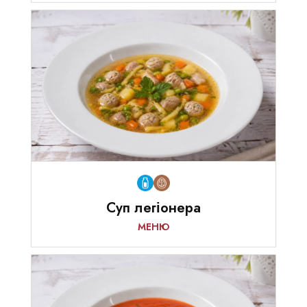
Суп легіонера
МЕНЮ