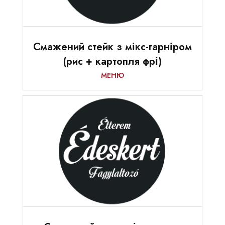
Смажений стейк з мікс-гарніром
(рис + картопля фрі)
МЕНЮ