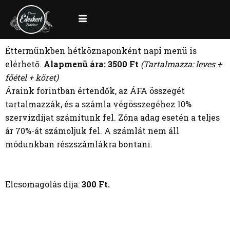
Éttermünkben hétköznaponként napi menü is
elérhető.
Alapmenü ára: 3500 Ft
(Tartalmazza: leves +
főétel + köret)
Áraink forintban értendők, az ÁFA összegét
tartalmazzák, és a számla végösszegéhez 10%
szervizdíjat számítunk fel. Zóna adag esetén a teljes
ár 70%-át számoljuk fel. A számlát nem áll
módunkban részszámlákra bontani.
Elcsomagolás díja:
300 Ft.