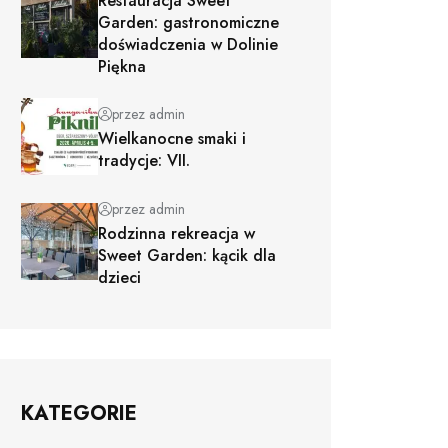
Restauracja Sweet
Garden: gastronomiczne
doświadczenia w Dolinie
Piękna
przez admin
Wielkanocne smaki i
tradycje: VII.
przez admin
Rodzinna rekreacja w
Sweet Garden: kącik dla
dzieci
KATEGORIE