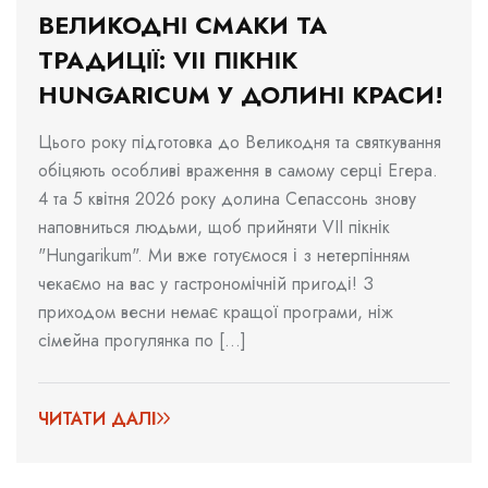
ВЕЛИКОДНІ СМАКИ ТА
ТРАДИЦІЇ: VII ПІКНІК
HUNGARICUM У ДОЛИНІ КРАСИ!
Цього року підготовка до Великодня та святкування
обіцяють особливі враження в самому серці Егера.
4 та 5 квітня 2026 року долина Сепассонь знову
наповниться людьми, щоб прийняти VII пікнік
"Hungarikum". Ми вже готуємося і з нетерпінням
чекаємо на вас у гастрономічній пригоді! З
приходом весни немає кращої програми, ніж
сімейна прогулянка по [...]
ЧИТАТИ ДАЛІ