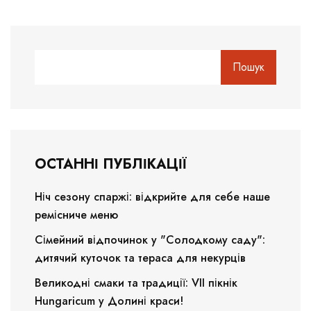
Пошук
ОСТАННІ ПУБЛІКАЦІЇ
Ніч сезону спаржі: відкрийте для себе наше
ремісниче меню
Сімейний відпочинок у "Солодкому саду":
дитячий куточок та тераса для некурців
Великодні смаки та традиції: VII пікнік
Hungaricum у Долині краси!