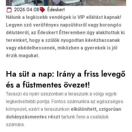
2026.04.08
Édeskert
Nálunk a legkisebb vendégek is VIP ellátást kapnak!
Legyen szó verőfényes napsütésről vagy borongós
délutánról, az Édeskert Étteremben úgy alakítottuk ki
tereinket, hogy a szülők nyugodtan kávézhassanak
vagy ebédelhessenek, miközben a gyerekek is jól
érzik magukat.
Ha süt a nap: Irány a friss levegő
és a füstmentes övezet!
Tavaszi és nyári szezonban a teraszunk a völgy egyik
legkedveltebb pontja. Fontos számunkra az egészséges
környezet, ezért a teraszunkon
elkülönített, szigorúan
dohányzásmentes részt
tartunk fenn a családok
számára.