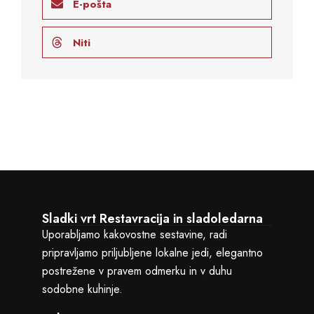
E-pošta
Niti
Sladki vrt Restavracija in sladoledarna
Uporabljamo kakovostne sestavine, radi
pripravljamo priljubljene lokalne jedi, elegantno
postrežene v pravem odmerku in v duhu
sodobne kuhinje.