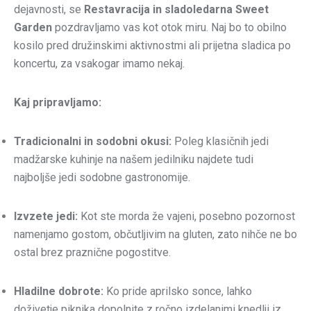
dejavnosti, se
Restavracija in sladoledarna Sweet
Garden
pozdravljamo vas kot otok miru. Naj bo to obilno
kosilo pred družinskimi aktivnostmi ali prijetna sladica po
koncertu, za vsakogar imamo nekaj.
Kaj pripravljamo:
Tradicionalni in sodobni okusi:
Poleg klasičnih jedi
madžarske kuhinje na našem jedilniku najdete tudi
najboljše jedi sodobne gastronomije.
Izvzete jedi:
Kot ste morda že vajeni, posebno pozornost
namenjamo gostom, občutljivim na gluten, zato nihče ne bo
ostal brez praznične pogostitve.
Hladilne dobrote:
Ko pride aprilsko sonce, lahko
doživetje piknika dopolnite z ročno izdelanimi knedlji iz