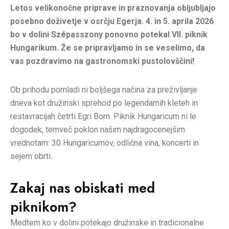
Letos velikonočne priprave in praznovanja obljubljajo
posebno doživetje v osrčju Egerja. 4. in 5. aprila 2026
bo v dolini Szépasszony ponovno potekal VII. piknik
Hungarikum. Že se pripravljamo in se veselimo, da
vas pozdravimo na gastronomski pustolovščini!
Ob prihodu pomladi ni boljšega načina za preživljanje
dneva kot družinski sprehod po legendarnih kleteh in
restavracijah četrti Egri Born. Piknik Hungaricum ni le
dogodek, temveč poklon našim najdragocenejšim
vrednotam: 30 Hungaricumov, odlična vina, koncerti in
sejem obrti.
Zakaj nas obiskati med
piknikom?
Medtem ko v dolini potekajo družinske in tradicionalne