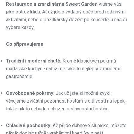
Restaurace a zmrzlinárna Sweet Garden
vítáme vás
jako ostrov klidu. Ať už jde o vydatný oběd před rodinnými
aktivitami, nebo o požitkářský dezert po koncertě, u nás si
vybere každý.
Co připravujeme:
Tradiční i moderní chutě:
Kromě klasických pokrmů
maďarské kuchyně nabízíme také to nejlepší z moderní
gastronomie.
Osvobozené pokrmy:
Jak už jste si možná zvykli,
věnujeme zvláštní pozornost hostům s citlivostí na lepek,
takže nikdo nebude ochuzen o slavnostní hostinu.
Chladivé pochoutky:
Až přijde dubnové sluníčko, můžete
piknik doplnit ručně vyráběnými knedlíky z naší