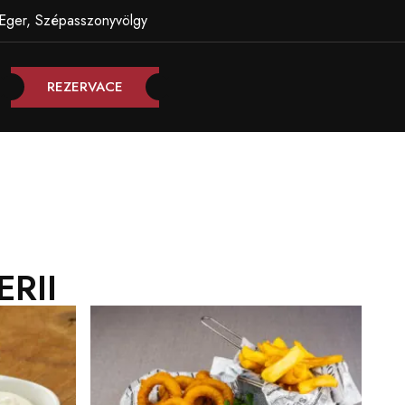
Eger, Szépasszonyvölgy
REZERVACE
RII