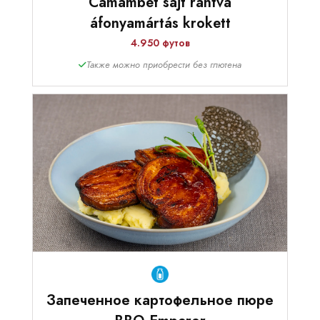
Camambet sajt rántva
áfonyamártás krokett
4.950 футов
Также можно приобрести без глютена
Запеченное картофельное пюре